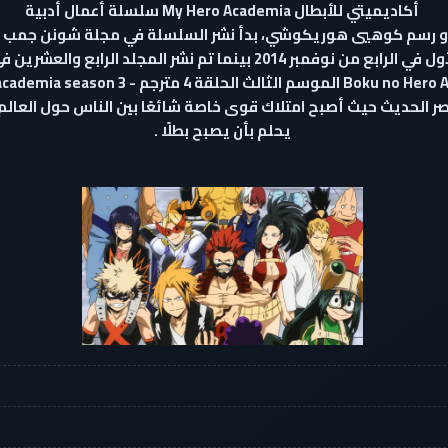
أكاديميتي للأبطال My Hero Academia سلسلة أعمال أدبية
2014 بينما تم نشر المجلد الرابع والعشرين في 2 اغسطس 2019.
Boku no  : تدور القصة في العصر الحديث حيث أصبح امتلاك قوى خاصة شائعًا بين النا
يحلم بأن يصبح بطلًا .