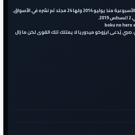
الوصف أكاديميتي للأبطال هي مانغا شونن يابانية من كتابة و رسم كوهيي هوريكوشي، بدأ نشر السلسلة في مجلة شونن جمب الأسبوعية منذ يوليو 2014 ولها 24 مجلد تم نشره في الأسواق.
س حول العالم، صبي يٌدعى ايزوكو ميدوريا لا يمتلك تلك القوى لكن ما زال