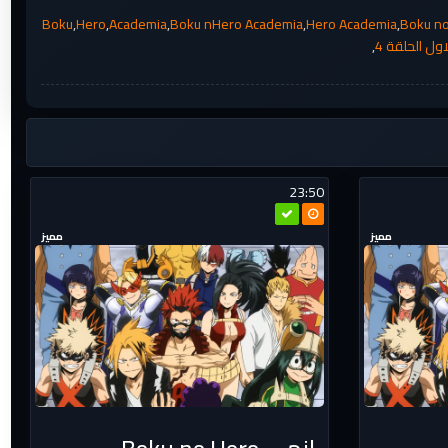
Boku
,
Hero
,
Academia
,
Boku nHero Academia
,
Hero Academia
,
Boku n
,
23:50
مميز
مميز